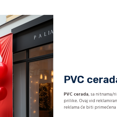
PVC cerad
PVC cerada
, sa nitnama/
prilike. Ovaj vid reklamira
reklama će biti primećena i