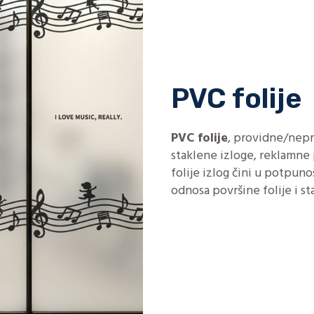
PVC folije
PVC folije
, providne/nepro
staklene izloge, reklamne
folije izlog čini u potpuno
odnosa površine folije i st