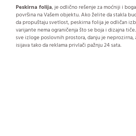
Peskirna folija
, je odlično rešenje za moćniji i boga
površina na Vašem objektu. Ako želite da stakla bu
da propuštaju svetlost, peskirna folija je odličan i
varijante nema ograničenja što se boja i dizajna t
sve izloge poslovnih prostora, danju je neprozirna,
isijava tako da reklama privlači pažnju 24 sata.