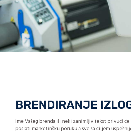
BRENDIRANJE IZLO
Ime Vašeg brenda ili neki zanimljiv tekst privući će 
poslati marketinšku poruku a sve sa ciljem uspešnij