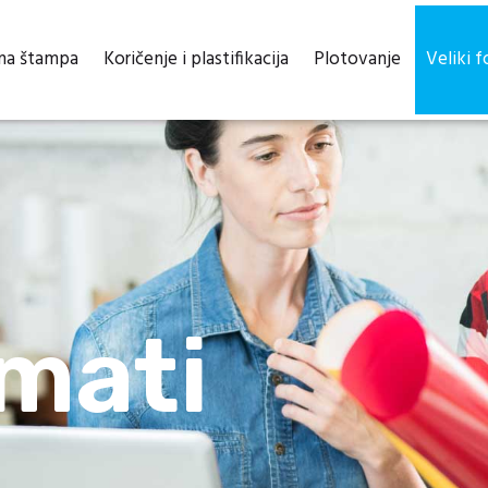
lna štampa
Koričenje i plastifikacija
Plotovanje
Veliki 
rmati