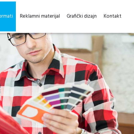
formati
Reklamni materijal
Grafički dizajn
Kontakt