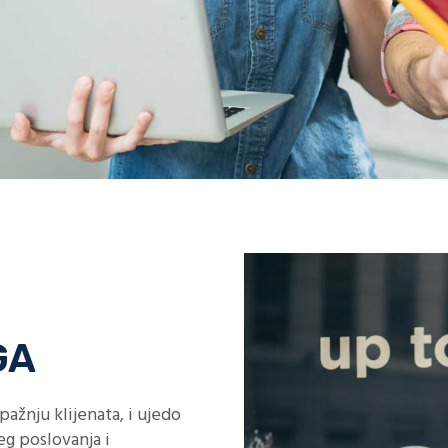
GA
pažnju klijenata, i ujedo
eg poslovanja i