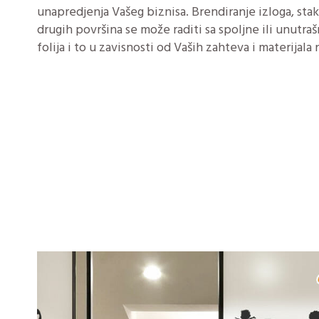
unapredjenja Vašeg biznisa. Brendiranje izloga, stak
drugih površina se može raditi sa spoljne ili unutraš
folija i to u zavisnosti od Vaših zahteva i materijala 