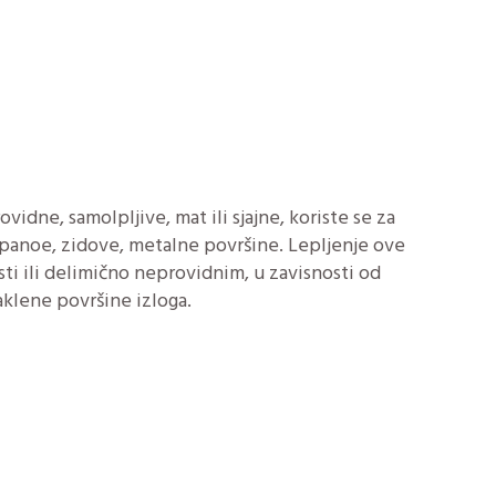
vidne, samolpljive, mat ili sjajne, koriste se za
 panoe, zidove, metalne površine. Lepljenje ove
sti ili delimično neprovidnim, u zavisnosti od
aklene površine izloga.