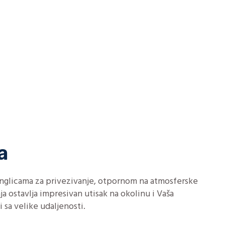
a
ringlicama za privezivanje, otpornom na atmosferske
nja ostavlja impresivan utisak na okolinu i Vaša
 sa velike udaljenosti.