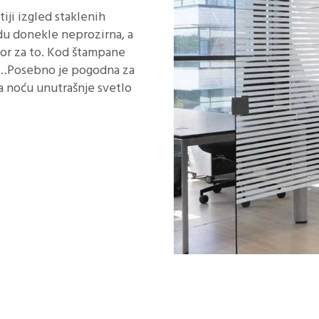
tiji izgled staklenih
du donekle neprozirna, a
zbor za to. Kod štampane
iče…Posebno je pogodna za
 a noću unutrašnje svetlo