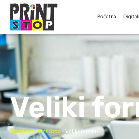
Početna
Digita
Veliki fo
Štamparija Print Stop
-
Veliki formati